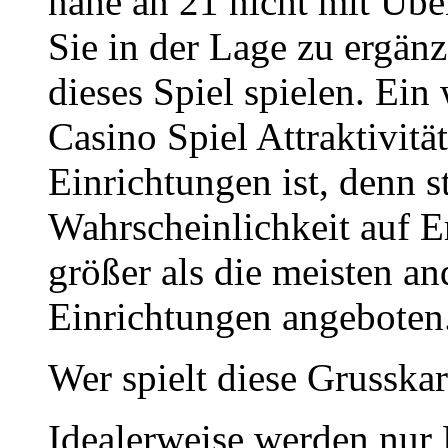
nahe an 21 nicht mit Üb
Sie in der Lage zu ergän
dieses Spiel spielen. Ei
Casino Spiel Attraktivitä
Einrichtungen ist, denn sta
Wahrscheinlichkeit auf E
größer als die meisten an
Einrichtungen angeboten
Wer spielt diese Grusskar
Idealerweise werden nur 