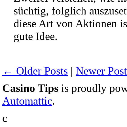
süchtig, folglich auszuse
diese Art von Aktionen is
gute Idee.
← Older Posts
|
Newer Pos
Casino Tips
is proudly po
Automattic
.
c