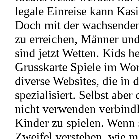
legale Einreise kann Kasi
Doch mit der wachsenden
zu erreichen, Männer und 
sind jetzt Wetten. Kids h
Grusskarte Spiele im Wor
diverse Websites, die in 
spezialisiert. Selbst aber
nicht verwenden verbindli
Kinder zu spielen. Wenn s
Zweifel verstehen, wie ma