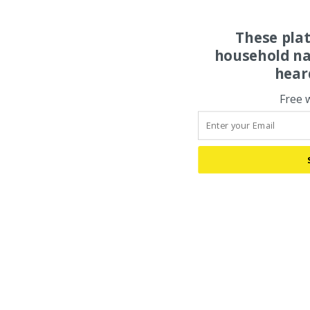
These pla
household na
hear
Free 