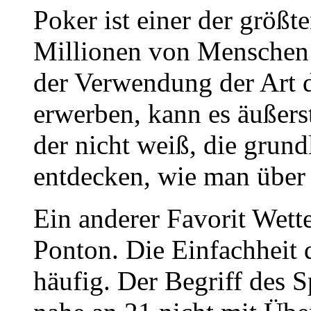
Poker ist einer der größt
Millionen von Menschen al
der Verwendung der Art d
erwerben, kann es äußer
der nicht weiß, die grun
entdecken, wie man übe
Ein anderer Favorit Wette
Ponton. Die Einfachheit d
häufig. Der Begriff des Sp